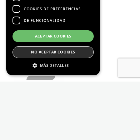
COOKIES DE PREFERENCIAS
DE FUNCIONALIDAD
ACEPTAR COOKIES
NO ACEPTAR COOKIES
MÁS DETALLES
Estrictamente Necesario
De Rendimiento
Cookies de preferencias
De Funcionalidad
Las cookies estrictamente necesarias permiten
la funcionalidad principal del sitio web, como
el inicio de sesión de usuario y la gestión de