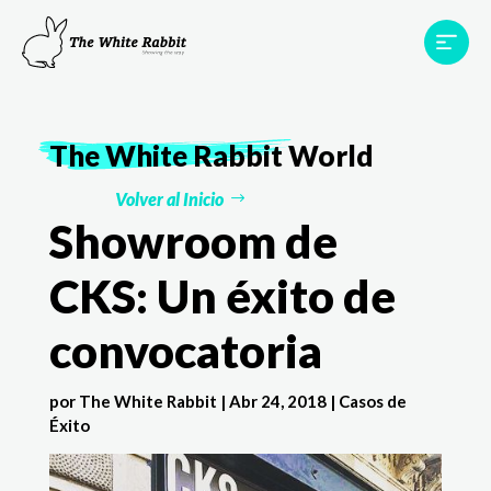
Proyectos
Testimonios
Equipo
TWR World
The White Rabbit
World
Contacto
Volver al Inicio
Showroom de
CKS: Un éxito de
convocatoria
por
The White Rabbit
|
Abr 24, 2018
|
Casos de
Éxito