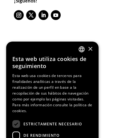
¡Síguenos!
Media Partners
×
Esta web utiliza cookies de
ENGLISH
seguimiento
SPANISH
Esta web usa cookies de terceros para
finalidades analíticas a través de la
CATALAN
realización de un perfil en base a la
recopilación de sus hábitos de navegación
como por ejemplo las páginas visitadas.
Para más información consulte la
política de
cookies.
ESTRICTAMENTE NECESARIO
DE RENDIMIENTO