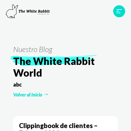
Proyectos
Testimonios
Equipo
TWR World
Nuestro Blog
Contacto
The White Rabbit
World
abc
Volver al Inicio
Clippingbook de clientes –