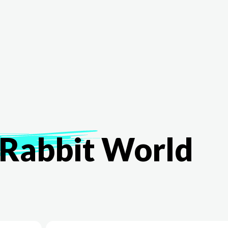
The White Rabbit
Áreas
Proyectos
Testimonio
Rabbit
World