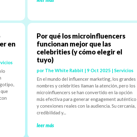
o
Por qué los microinfluencers
aer en
funcionan mejor que las
celebrities (y cómo elegir el
tuyo)
vicios
por
The White Rabbit
|
9 Oct 2025
|
Servicios
olo
n
En el mundo del influencer marketing, los grandes
gotipo,
nombres y celebrities llaman la atención, pero los
o que
microinfluencers se han convertido en la opción
 con
más efectiva para generar engagement auténtico
y conexiones reales con la audiencia. Su cercanía,
credibilidad y...
leer más