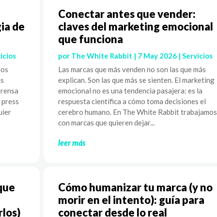
Conectar antes que vender:
ia de
claves del marketing emocional
que funciona
icios
por
The White Rabbit
|
7 May 2026
|
Servicios
los
Las marcas que más venden no son las que más
as
explican. Son las que más se sienten. El marketing
prensa
emocional no es una tendencia pasajera: es la
l press
respuesta científica a cómo toma decisiones el
uier
cerebro humano. En The White Rabbit trabajamos
con marcas que quieren dejar...
leer más
que
Cómo humanizar tu marca (y no
morir en el intento): guía para
rlos)
conectar desde lo real