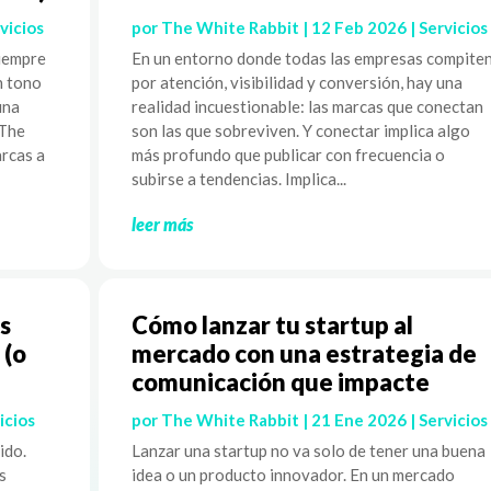
vicios
por
The White Rabbit
|
12 Feb 2026
|
Servicios
siempre
En un entorno donde todas las empresas compite
n tono
por atención, visibilidad y conversión, hay una
una
realidad incuestionable: las marcas que conectan
 The
son las que sobreviven. Y conectar implica algo
rcas a
más profundo que publicar con frecuencia o
subirse a tendencias. Implica...
leer más
s
Cómo lanzar tu startup al
 (o
mercado con una estrategia de
comunicación que impacte
icios
por
The White Rabbit
|
21 Ene 2026
|
Servicios
ido.
Lanzar una startup no va solo de tener una buena
s
idea o un producto innovador. En un mercado