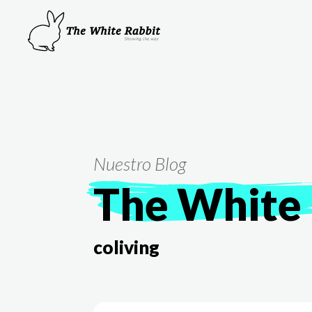
Nuestro Blog
The White 
coliving