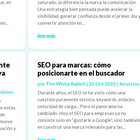
ue, en
saturado, la diferencia la marca la comunicación.
n
Una estrategia bien pensada puede acelerar la
visibilidad, generar confianza desde el primer día 
mo...
convertir atención en...
leer más
ente
SEO para marcas: cómo
ya
posicionarte en el buscador
por
The White Rabbit
|
21 Oct 2025
|
Servicios
vicios
Durante años, el SEO se ha visto como una
cuestión puramente técnica: keywords, enlaces,
s
velocidad de carga... Pero el panorama ha
de notas
cambiado. Hoy, el SEO para empresas ya no
 de
consiste solo en “gustarle a Google”, sino también
 mueve
en construir una marca relevante para las...
sación y
leer más