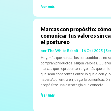
leer más
Marcas con propósito: cóm
comunicar tus valores sin c
el postureo
por
The White Rabbit
|
16 Oct 2025
|
Ser
Hoy, más que nunca, los consumidores no s
compran productos, eligen valores. Quiere
marcas que representen algo más que un lo
que sean coherentes entre lo que dicen y l
hacen.Aquí entra en juego la comunicación
propósito: una estrategia que conecta...
leer más