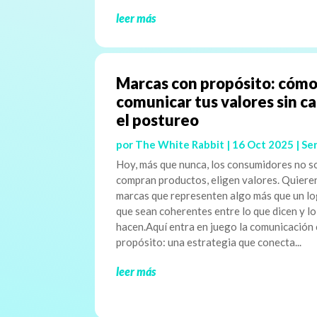
leer más
Marcas con propósito: cóm
comunicar tus valores sin c
el postureo
por
The White Rabbit
|
16 Oct 2025
|
Ser
Hoy, más que nunca, los consumidores no s
compran productos, eligen valores. Quiere
marcas que representen algo más que un lo
que sean coherentes entre lo que dicen y l
hacen.Aquí entra en juego la comunicación
propósito: una estrategia que conecta...
leer más