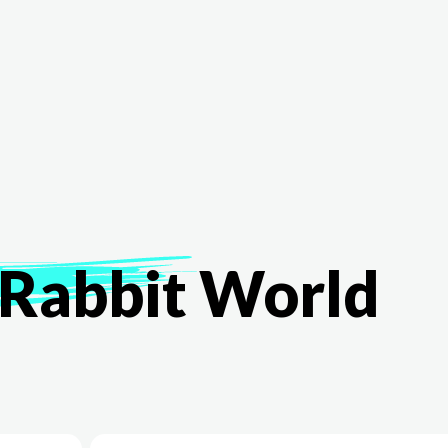
The White Rabbit
Áreas
Proyectos
Testimonio
Rabbit
World