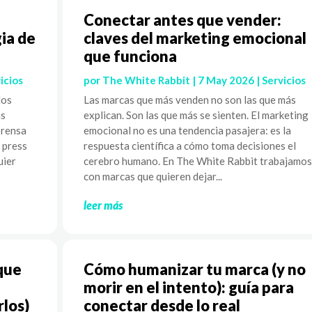
Conectar antes que vender:
ia de
claves del marketing emocional
que funciona
icios
por
The White Rabbit
|
7 May 2026
|
Servicios
los
Las marcas que más venden no son las que más
as
explican. Son las que más se sienten. El marketing
prensa
emocional no es una tendencia pasajera: es la
l press
respuesta científica a cómo toma decisiones el
uier
cerebro humano. En The White Rabbit trabajamos
con marcas que quieren dejar...
leer más
que
Cómo humanizar tu marca (y no
morir en el intento): guía para
rlos)
conectar desde lo real