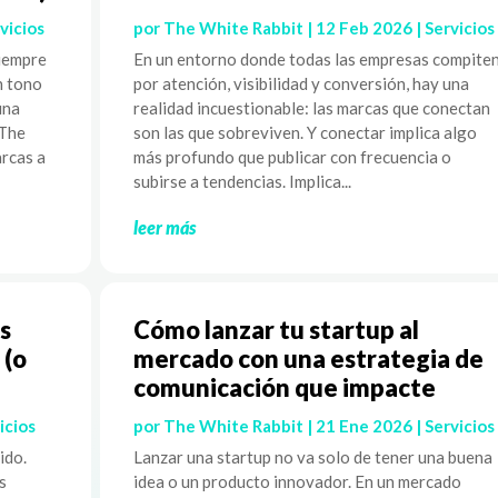
vicios
por
The White Rabbit
|
12 Feb 2026
|
Servicios
siempre
En un entorno donde todas las empresas compite
n tono
por atención, visibilidad y conversión, hay una
una
realidad incuestionable: las marcas que conectan
 The
son las que sobreviven. Y conectar implica algo
rcas a
más profundo que publicar con frecuencia o
subirse a tendencias. Implica...
leer más
s
Cómo lanzar tu startup al
 (o
mercado con una estrategia de
comunicación que impacte
icios
por
The White Rabbit
|
21 Ene 2026
|
Servicios
ido.
Lanzar una startup no va solo de tener una buena
s
idea o un producto innovador. En un mercado