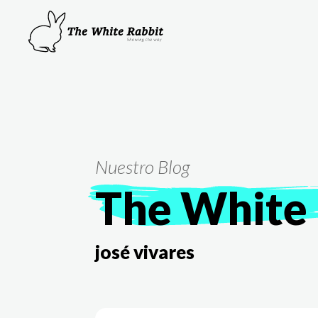
Nuestro Blog
The White 
josé vivares