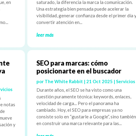
ue, en
saturado, la diferencia la marca la comunicación.
n
Una estrategia bien pensada puede acelerar la
visibilidad, generar confianza desde el primer día 
mo...
convertir atención en...
leer más
ente
SEO para marcas: cómo
ya
posicionarte en el buscador
por
The White Rabbit
|
21 Oct 2025
|
Servicios
vicios
Durante años, el SEO se ha visto como una
cuestión puramente técnica: keywords, enlaces,
s
velocidad de carga... Pero el panorama ha
de notas
cambiado. Hoy, el SEO para empresas ya no
 de
consiste solo en “gustarle a Google”, sino también
 mueve
en construir una marca relevante para las...
sación y
leer más