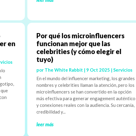
o
Por qué los microinfluencers
aer en
funcionan mejor que las
celebrities (y cómo elegir el
tuyo)
vicios
por
The White Rabbit
|
9 Oct 2025
|
Servicios
olo
n
En el mundo del influencer marketing, los grandes
gotipo,
nombres y celebrities llaman la atención, pero los
o que
microinfluencers se han convertido en la opción
 con
más efectiva para generar engagement auténtico
y conexiones reales con la audiencia. Su cercanía,
credibilidad y...
leer más