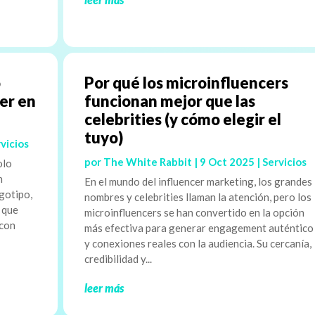
o
Por qué los microinfluencers
aer en
funcionan mejor que las
celebrities (y cómo elegir el
tuyo)
vicios
por
The White Rabbit
|
9 Oct 2025
|
Servicios
olo
n
En el mundo del influencer marketing, los grandes
gotipo,
nombres y celebrities llaman la atención, pero los
o que
microinfluencers se han convertido en la opción
 con
más efectiva para generar engagement auténtico
y conexiones reales con la audiencia. Su cercanía,
credibilidad y...
leer más