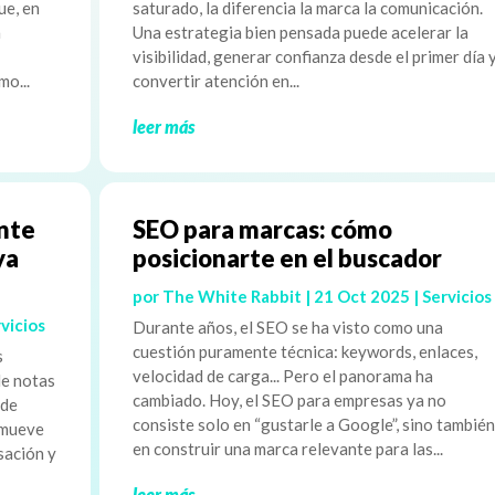
ue, en
saturado, la diferencia la marca la comunicación.
n
Una estrategia bien pensada puede acelerar la
visibilidad, generar confianza desde el primer día 
mo...
convertir atención en...
leer más
ente
SEO para marcas: cómo
ya
posicionarte en el buscador
por
The White Rabbit
|
21 Oct 2025
|
Servicios
vicios
Durante años, el SEO se ha visto como una
cuestión puramente técnica: keywords, enlaces,
s
velocidad de carga... Pero el panorama ha
de notas
cambiado. Hoy, el SEO para empresas ya no
 de
consiste solo en “gustarle a Google”, sino también
 mueve
en construir una marca relevante para las...
sación y
leer más