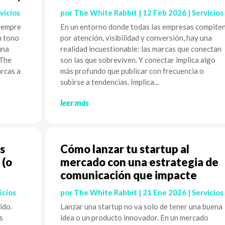
vicios
por
The White Rabbit
|
12 Feb 2026
|
Servicios
siempre
En un entorno donde todas las empresas compite
n tono
por atención, visibilidad y conversión, hay una
una
realidad incuestionable: las marcas que conectan
 The
son las que sobreviven. Y conectar implica algo
rcas a
más profundo que publicar con frecuencia o
subirse a tendencias. Implica...
leer más
s
Cómo lanzar tu startup al
 (o
mercado con una estrategia de
comunicación que impacte
icios
por
The White Rabbit
|
21 Ene 2026
|
Servicios
ido.
Lanzar una startup no va solo de tener una buena
s
idea o un producto innovador. En un mercado