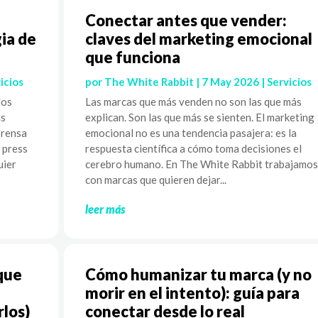
Conectar antes que vender:
ia de
claves del marketing emocional
que funciona
icios
por
The White Rabbit
|
7 May 2026
|
Servicios
los
Las marcas que más venden no son las que más
as
explican. Son las que más se sienten. El marketing
prensa
emocional no es una tendencia pasajera: es la
l press
respuesta científica a cómo toma decisiones el
uier
cerebro humano. En The White Rabbit trabajamos
con marcas que quieren dejar...
leer más
que
Cómo humanizar tu marca (y no
morir en el intento): guía para
rlos)
conectar desde lo real