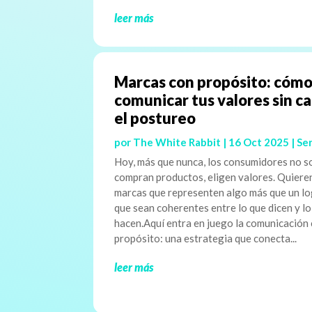
leer más
Marcas con propósito: cóm
comunicar tus valores sin c
el postureo
por
The White Rabbit
|
16 Oct 2025
|
Ser
Hoy, más que nunca, los consumidores no s
compran productos, eligen valores. Quiere
marcas que representen algo más que un lo
que sean coherentes entre lo que dicen y l
hacen.Aquí entra en juego la comunicación
propósito: una estrategia que conecta...
leer más