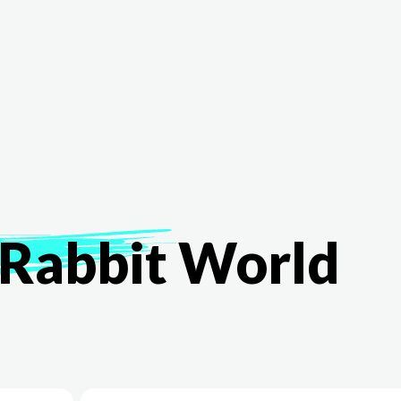
The White Rabbit
Áreas
Proyectos
Testimonio
Rabbit
World