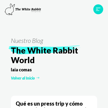
Proyectos
Testimonios
Equipo
TWR World
Nuestro Blog
Contacto
The White Rabbit
World
laia comas
Volver al Inicio
Qué es un press trip y cómo