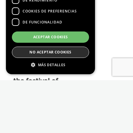
DE RENDIMIENTO
COOKIES DE PREFERENCIAS
DE FUNCIONALIDAD
Media Partners
ACEPTAR COOKIES
NO ACEPTAR COOKIES
MÁS DETALLES
Estrictamente Necesario
De Rendimiento
Cookies de preferencias
De Funcionalidad
Las cookies estrictamente necesarias permiten
la funcionalidad principal del sitio web, como
el inicio de sesión de usuario y la gestión de