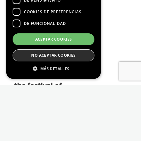
DE RENDIMIENTO
COOKIES DE PREFERENCIAS
DE FUNCIONALIDAD
Media Partners
ACEPTAR COOKIES
NO ACEPTAR COOKIES
MÁS DETALLES
Estrictamente Necesario
De Rendimiento
Cookies de preferencias
De Funcionalidad
Las cookies estrictamente necesarias permiten
la funcionalidad principal del sitio web, como
el inicio de sesión de usuario y la gestión de