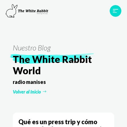
Proyectos
Testimonios
Equipo
TWR World
Nuestro Blog
Contacto
The White Rabbit
World
radio manises
Volver al Inicio
Qué es un press trip y cómo