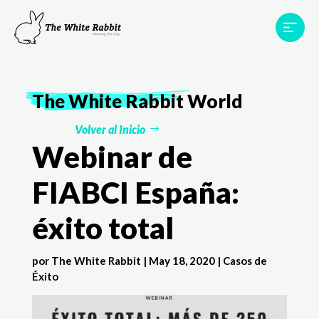
Proyectos
Testimonios
Equipo
TWR World
The White Rabbit
World
Contacto
Volver al Inicio
Webinar de
FIABCI España:
éxito total
por
The White Rabbit
|
May 18, 2020
|
Casos de
Éxito