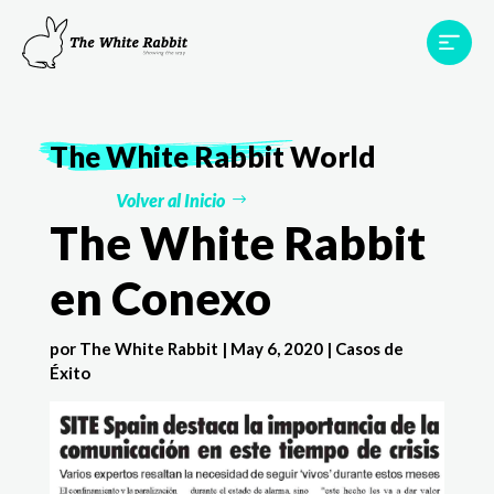
Proyectos
Testimonios
Equipo
TWR World
The White Rabbit
World
Contacto
Volver al Inicio
The White Rabbit
en Conexo
por
The White Rabbit
|
May 6, 2020
|
Casos de
Éxito