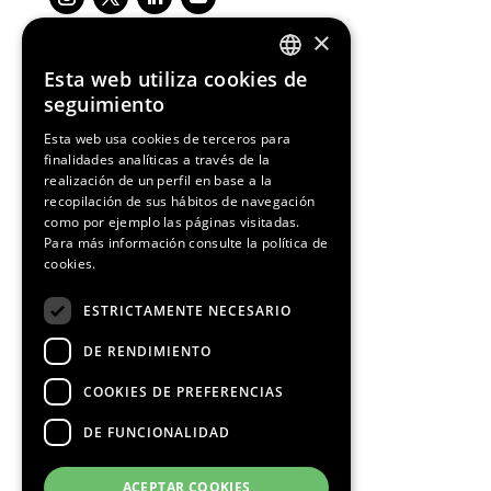
×
Esta web utiliza cookies de
ENGLISH
seguimiento
Media Partners
SPANISH
Esta web usa cookies de terceros para
finalidades analíticas a través de la
CATALAN
realización de un perfil en base a la
recopilación de sus hábitos de navegación
como por ejemplo las páginas visitadas.
Para más información consulte la
política de
cookies.
ESTRICTAMENTE NECESARIO
DE RENDIMIENTO
COOKIES DE PREFERENCIAS
DE FUNCIONALIDAD
ACEPTAR COOKIES