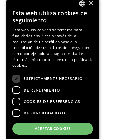
×
Esta web utiliza cookies de
ENGLISH
¡Síguenos!
seguimiento
SPANISH
Esta web usa cookies de terceros para
finalidades analíticas a través de la
CATALAN
realización de un perfil en base a la
recopilación de sus hábitos de navegación
como por ejemplo las páginas visitadas.
Para más información consulte la
política de
Media Partners
cookies.
ESTRICTAMENTE NECESARIO
DE RENDIMIENTO
COOKIES DE PREFERENCIAS
DE FUNCIONALIDAD
ACEPTAR COOKIES