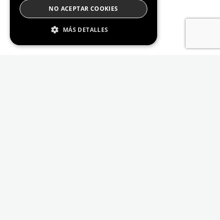
NO ACEPTAR COOKIES
MÁS DETALLES
Estrictamente Necesario
De Rendimiento
Cookies de preferencias
De Funcionalidad
Las cookies estrictamente necesarias permiten
la funcionalidad principal del sitio web, como
el inicio de sesión de usuario y la gestión de
cuentas. El sitio web no se puede utilizar
correctamente sin las cookies estrictamente
necesarias.
Proveedor /
Nombre
Vencimiento
Descripción
Dominio
_GRECAPTCHA
6 meses
Google
Google LLC
reCAPTCHA
www.google.com
sets a