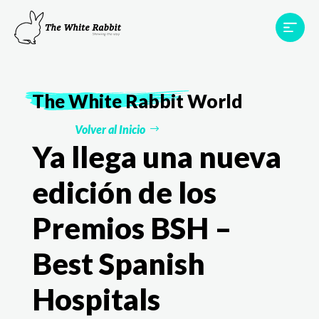
Proyectos
Testimonios
Equipo
TWR World
The White Rabbit
World
Contacto
Volver al Inicio
Ya llega una nueva
edición de los
Premios BSH –
Best Spanish
Hospitals